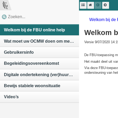
Welkom bij de 
Welkom bij de FBU online help
Welkom bi
Wat moet uw OCMW doen om met FBU aan de slag te gaan
Versie 9/07/2020 14:1
Gebruikersinfo
De FBU-toepassing maa
Het maakt deel uit va
Begeleidingsovereenkomst
Via deze FBU-toepass
ondersteuning van het
Digitale ondertekening (ver)huurder
Bewijs stabiele woonsituatie
Video’s