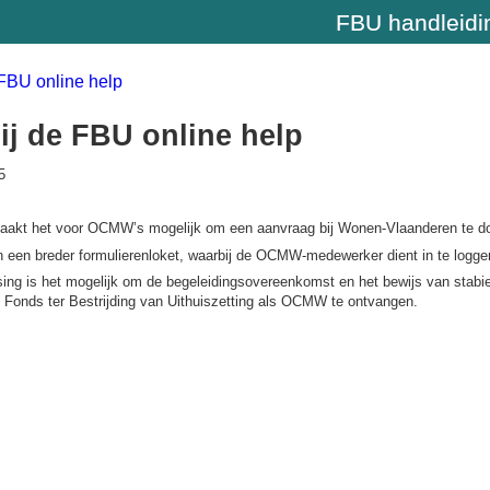
FBU handleidi
FBU online help
j de FBU online help
5
kt het voor OCMW’s mogelijk om een aanvraag bij Wonen-Vlaanderen te doen 
n een breder formulierenloket, waarbij de OCMW-medewerker dient in te logg
ing is het mogelijk om de begeleidingsovereenkomst en het bewijs van stabi
 Fonds ter Bestrijding van Uithuiszetting als OCMW te ontvangen.